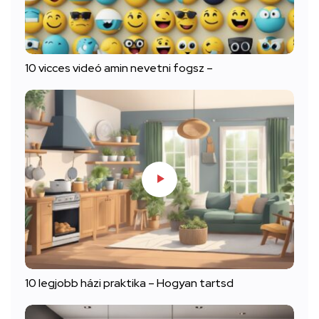
10 vicces videó amin nevetni fogsz –
10 legjobb házi praktika – Hogyan tartsd