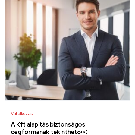
Vállalkozás
A Kft alapítás biztonságos
cégformának tekinthető￼