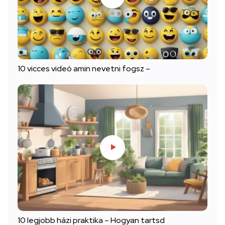
10 vicces videó amin nevetni fogsz –
10 legjobb házi praktika – Hogyan tartsd