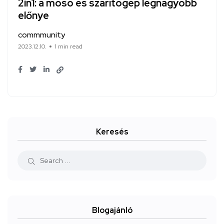
2in1: a mosó és szárítógép legnagyobb
előnye
commmunity
2023.12.10.
1 min read
Keresés
Blogajánló