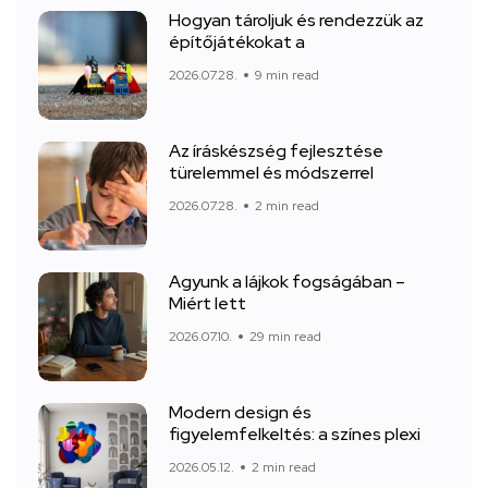
Hogyan tároljuk és rendezzük az
építőjátékokat a
2026.07.28.
9 min read
Az íráskészség fejlesztése
türelemmel és módszerrel
2026.07.28.
2 min read
Agyunk a lájkok fogságában –
Miért lett
2026.07.10.
29 min read
Modern design és
figyelemfelkeltés: a színes plexi
2026.05.12.
2 min read