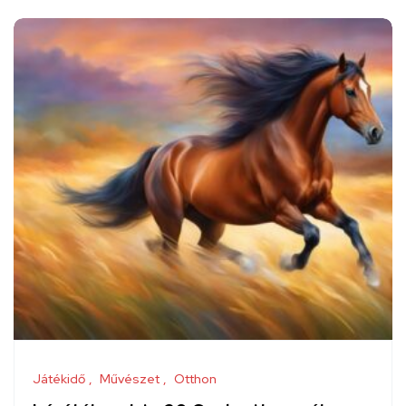
Játékidő
Művészet
Otthon