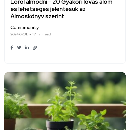
Lóról álmodni – 20 Gyakori lovas álom
és lehetséges jelentésük az
Álmoskönyv szerint
Commmunity
2024.07.31.
17 min read