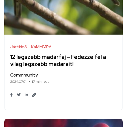
Játékidő
KaMMMRA
12 legszebb madárfaj – Fedezze fel a
világ legszebb madarait!
Commmunity
2024.07.01.
17 min read