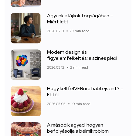
Agyunk a lájkok fogságában –
Miért lett
2026.07.10.
29 min read
Modern design és
figyelemfelkeltés: a színes plexi
2026.05.12.
2 min read
Hogy kell felVERni a habtejszínt? –
Ettől
2026.05.05.
10 min read
A második agyad: hogyan
befolyásolja a bélmikrobiom