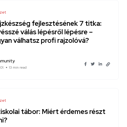
zet
jzkészség fejlesztésének 7 titka:
ésszé válás lépésről lépésre –
an válhatsz profi rajzolóvá?
munity
01.
13 min read
zet
iskolai tábor: Miért érdemes részt
ni?