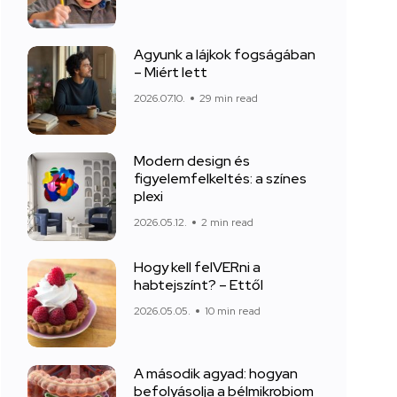
Agyunk a lájkok fogságában
– Miért lett
2026.07.10.
29 min read
Modern design és
figyelemfelkeltés: a színes
plexi
2026.05.12.
2 min read
Hogy kell felVERni a
habtejszínt? – Ettől
2026.05.05.
10 min read
A második agyad: hogyan
befolyásolja a bélmikrobiom