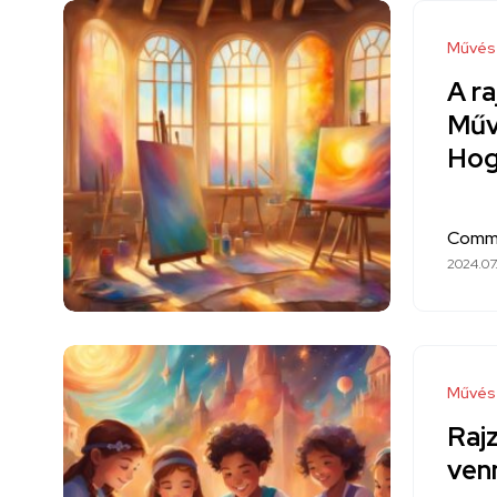
Művés
A ra
Műv
Hogy
Comm
2024.07.
Művés
Rajz
ven