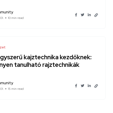
munity
01.
10 min read
zet
Egyszerű kajztechnika kezdőknek:
nyen tanulható rajztechnikák
munity
01.
15 min read