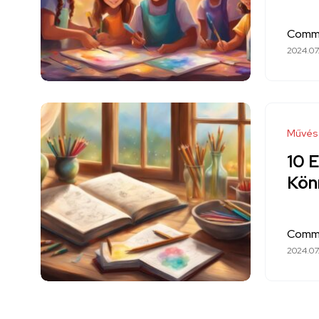
Comm
2024.07.
Művés
10 
Kön
Comm
2024.07.