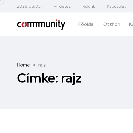
2026.08.05.
Hirdetés
Rólunk
Kapcsolat
Főoldal
Otthon
K
Home
rajz
Címke:
rajz